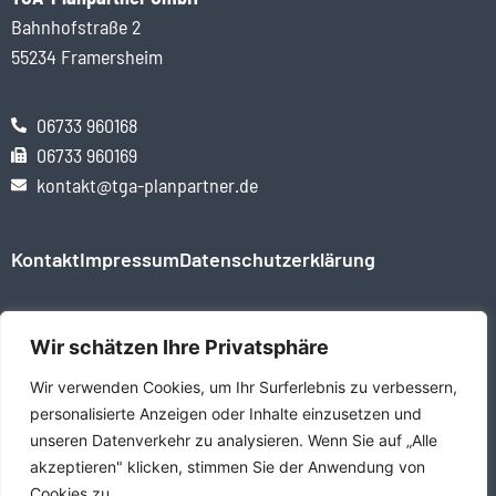
Bahnhofstraße 2
55234 Framersheim
06733 960168
06733 960169
kontakt@tga-planpartner.de
Kontakt
Impressum
Datenschutzerklärung
Wir schätzen Ihre Privatsphäre
Mitglied im Verband beratender Ingenieure
Wir verwenden Cookies, um Ihr Surferlebnis zu verbessern,
personalisierte Anzeigen oder Inhalte einzusetzen und
unseren Datenverkehr zu analysieren. Wenn Sie auf „Alle
Zertifiziert nach
akzeptieren" klicken, stimmen Sie der Anwendung von
Cookies zu.